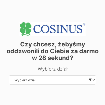
Chcesz dowiedzieć się więcej o
kierunku?
Zostaw swoje dane, oddzwonimy i odpowiemy na Twoje
pytania.
Czy chcesz, żebyśmy
oddzwonili do Ciebie za darmo
w
28
sekund?
Wybierz dział
Select department
Wyślij