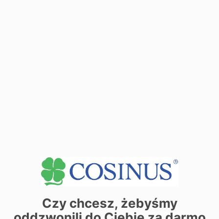
| ©
contributors
Leaflet
OpenStreetMap
Czy chcesz, żebyśmy
oddzwonili do Ciebie za darmo