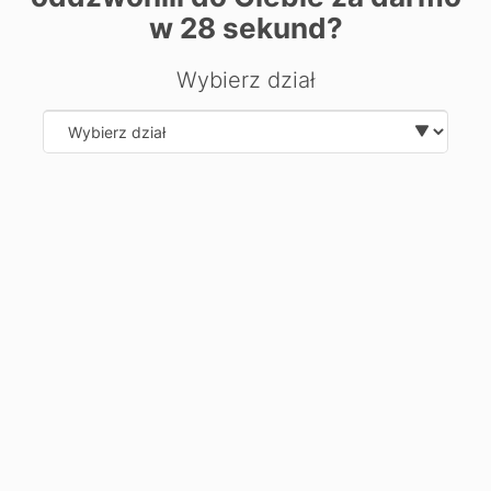
w
28
sekund?
Zobacz także:
Wybierz dział
Skierniewice - Projektowanie graficzne
Skierniewice - Publikacje multimedialne
Skierniewice - Masażysta
Select department
Skierniewice - Modelarstwo i dekoratorstwo
Skierniewice - Mural
Skierniewice - Techniki rzeźbiarskie
Skierniewice - Terapeuta zajęciowy
Gniezno - kursy i szkolenia
Koszalin - kursy i szkolenia
Nowy Sącz - kursy i szkolenia
Siedlce - kursy i szkolenia
Skierniewice - Administracja
Skierniewice - Charakteryzacja i wizaż
Skierniewice - Fryzjer
Skierniewice - Kosmetyka