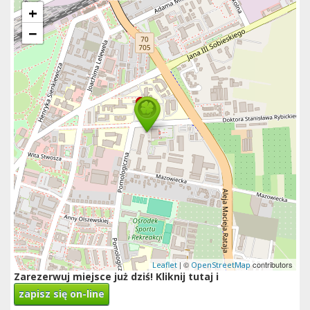
+
−
| ©
contributors
Leaflet
OpenStreetMap
Zarezerwuj miejsce już dziś! Kliknij tutaj i
zapisz się on-line