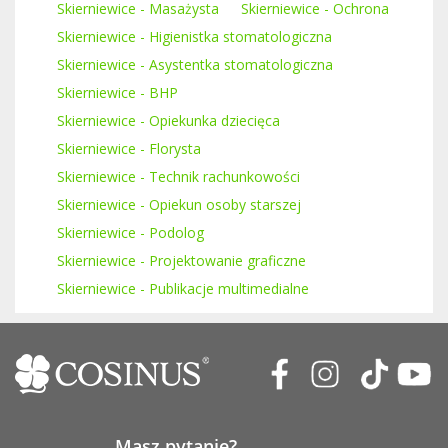
Skierniewice - Masażysta
Skierniewice - Ochrona
Skierniewice - Higienistka stomatologiczna
Skierniewice - Asystentka stomatologiczna
Skierniewice - BHP
Skierniewice - Opiekunka dziecięca
Skierniewice - Florysta
Skierniewice - Technik rachunkowości
Skierniewice - Opiekun osoby starszej
Skierniewice - Podolog
Skierniewice - Projektowanie graficzne
Skierniewice - Publikacje multimedialne
Masz pytanie?