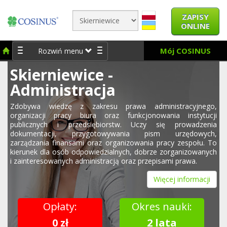
ZAPISY
ONLINE
Mój COSINUS
Rozwiń menu
Skierniewice -
Administracja
Zdobywa wiedzę z zakresu prawa administracyjnego,
organizacji pracy biura oraz funkcjonowania instytucji
publicznych i przedsiębiorstw. Uczy się prowadzenia
dokumentacji, przygotowywania pism urzędowych,
zarządzania finansami oraz organizowania pracy zespołu. To
kierunek dla osób odpowiedzialnych, dobrze zorganizowanych
i zainteresowanych administracją oraz przepisami prawa.
Więcej informacji
Opłaty:
Okres nauki:
0 zł
2 lata