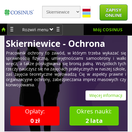
ZAPISY
ONLINE
Mój COSINUS
Rozwiń menu
Skierniewice - Ochrona
Pracownik ochrony to zawód, w którym trzeba wykazać się
sprawnością fizyczną, umiejętnościami samoobrony i walki
wręcz, a także posługiwania się bronią palną. Wszystkich tych
rzeczy nauczysz się na zajęciach praktycznych w naszej szkole,
zaś zajęcia teoretyczne wprowadzą Cię w aspekty prawne i
organizacyjne ochrony, zabezpieczania imprez masowych czy
konwojowania.
Więcej informacji
Opłaty:
Okres nauki:
0 zł
2 lata