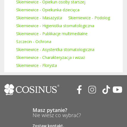
Skierniewice - Opiekun osoby starszej
Skierniewice - Opiekunka dziecięca
Skierniewice - Masażysta
Skierniewice - Podolog
Skierniewice - Higienistka stomatologiczna
Skierniewice - Publikacje multimedialne
Szczecin - Ochrona
Skierniewice - Asystentka stomatologiczna
Skierniewice - Charakteryzacja i wizaż
Skierniewice - Florysta
Masz pytanie?
Nie wiesz co wybrać?
Zostaw kontakt.