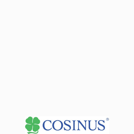
Zobacz dane sekretariatu
+
−
| ©
contributors
Leaflet
OpenStreetMap