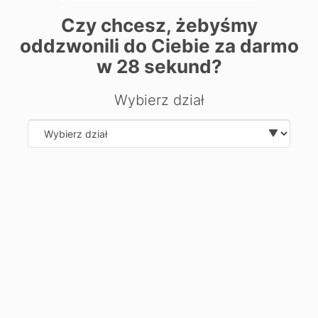
Czy chcesz, żebyśmy
Chcesz dowiedzieć się więcej o
oddzwonili do Ciebie za darmo
kierunku?
w
28
sekund?
Zostaw swoje dane, oddzwonimy i odpowiemy na Twoje
pytania.
Wybierz dział
Select department
Wyślij