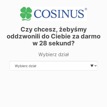
Czy chcesz, żebyśmy
oddzwonili do Ciebie za darmo
w
28
sekund?
Wybierz dział
| ©
contributors
Leaflet
OpenStreetMap
Zarezerwuj miejsce już dziś! Kliknij tutaj i
zapisz się on-line
Select department
Chcesz dowiedzieć się więcej o
kierunku?
Zostaw swoje dane, oddzwonimy i odpowiemy na Twoje