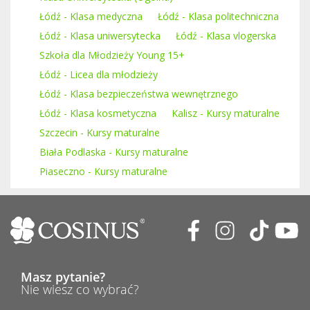
Łódź - Klasa medyczna
Łódź - Klasa politechniczna
Łódź - Klasa uniwersytecka
Łódź - Klasa vlogerska
Szkoła dla Młodzieży Young 15+
Łódź - Licea dla młodzieży
Łódź - Klasa bezpieczeństwa wewnętrznego
Łódź - Klasa kosmetyczna
Kalisz - Kursy maturalne
Szczecin - Kursy maturalne
Biała Podlaska - Kursy maturalne
Piaseczno - Kursy maturalne
Masz pytanie?
Nie wiesz co wybrać?