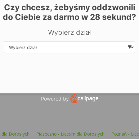
Czy chcesz, żebyśmy oddzwonili
do Ciebie za darmo w
28
sekund?
| ©
contrib
Leaflet
OpenStreetMap
Zarezerwuj miejsce już dziś! Kliknij tutaj i
zapisz się on-li
Wybierz dział
Select department
Powered by
Open link in new window
m dla Dorosłych
Piaseczno - Liceum dla Dorosłych
Poznań - Lic