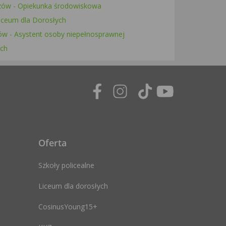
zów - Opiekunka środowiskowa
iceum dla Dorosłych
w - Asystent osoby niepełnosprawnej
ych
Oferta
Szkoły policealne
Liceum dla dorosłych
CosinusYoung15+