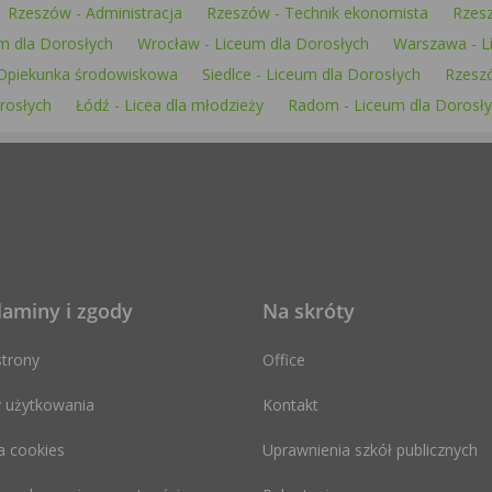
Rzeszów - Administracja
Rzeszów - Technik ekonomista
Rzes
um dla Dorosłych
Wrocław - Liceum dla Dorosłych
Warszawa - L
Opiekunka środowiskowa
Siedlce - Liceum dla Dorosłych
Rzeszó
rosłych
Łódź - Licea dla młodzieży
Radom - Liceum dla Dorosł
laminy i zgody
Na skróty
trony
Office
 użytkowania
Kontakt
a cookies
Uprawnienia szkół publicznych