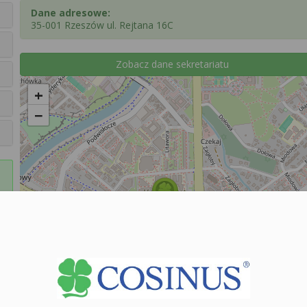
Dane adresowe:
35-001 Rzeszów ul. Rejtana 16C
Zobacz dane sekretariatu
+
−