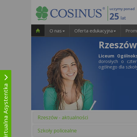
uczymy ponad
25
lat
O nas
Oferta edukacyjna
Prom
Rzeszów 
Liceum Ogólnoks
dorosłych
o czter
ogólnego dla szko
Wirtualna Asystentka
Rzeszów - aktualności
Szkoły policealne