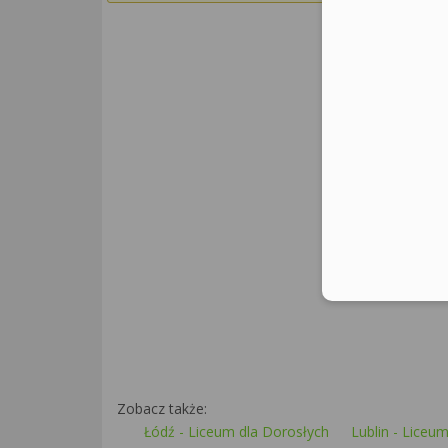
Zobacz także:
Łódź - Liceum dla Dorosłych
Lublin - Liceu