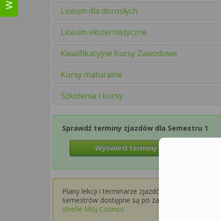
Liceum dla dorosłych
Liceum eksternistyczne
Kwalifikacyjne Kursy Zawodowe
Kursy maturalne
Szkolenia i kursy
Sprawdź terminy zjazdów dla Semestru 1
Wyświetl terminy zjazdów
Plany lekcji i terminarze zjazdów dla wyższych
semestrów dostępne są po zalogowaniu w
strefie Mój Cosinus