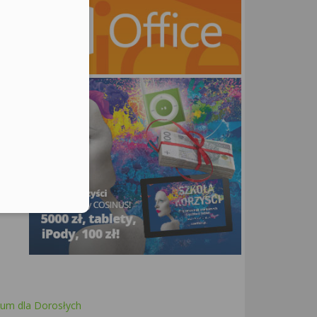
utors
ne
eum dla Dorosłych