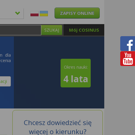
ZAPISY ONLINE
Mój COSINUS
SZUKAJ
m dla
cenia
Okres nauki:
4 lata
acji
Chcesz dowiedzieć się
więcej o kierunku?