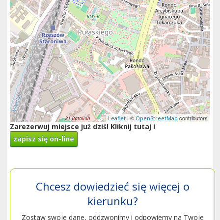
| ©
contributors
Leaflet
OpenStreetMap
Zarezerwuj miejsce już dziś! Kliknij tutaj i
zapisz się on-line
Chcesz dowiedzieć się więcej o
kierunku?
Zostaw swoje dane, oddzwonimy i odpowiemy na Twoje