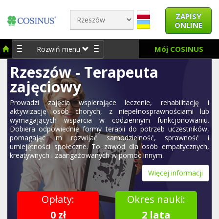
ZAPISY
ONLINE
Mój COSINUS
Rozwiń menu
Rzeszów - Terapeuta
zajęciowy
Prowadzi zajęcia wspierające leczenie, rehabilitację i
aktywizację osób chorych, z niepełnosprawnościami lub
wymagających wsparcia w codziennym funkcjonowaniu.
Dobiera odpowiednie formy terapii do potrzeb uczestników,
pomagając im rozwijać samodzielność, sprawność i
umiejętności społeczne. To zawód dla osób empatycznych,
kreatywnych i zaangażowanych w pomoc innym.
Więcej informacji
Opłaty:
Okres nauki:
0 zł
2 lata