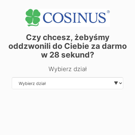
Czy chcesz, żebyśmy
oddzwonili do Ciebie za darmo
w
28
sekund?
Wybierz dział
| ©
contributors
Leaflet
OpenStreetMap
Zarezerwuj miejsce już dziś! Kliknij tutaj i
zapisz się on-line
Select department
Chcesz dowiedzieć się więcej o
kierunku?
Zostaw swoje dane, oddzwonimy i odpowiemy na Twoje