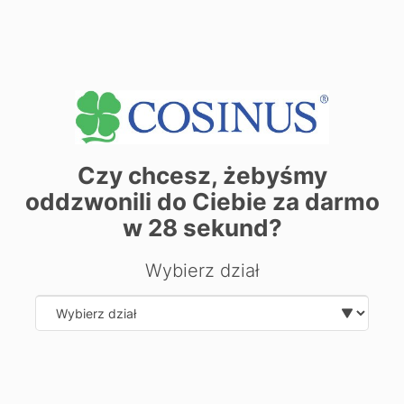
Chcesz dowiedzieć się więcej o
kierunku?
Zostaw swoje dane, oddzwonimy i odpowiemy na Twoje
pytania.
Czy chcesz, żebyśmy
oddzwonili do Ciebie za darmo
w
28
sekund?
Wybierz dział
Wyślij
Select department