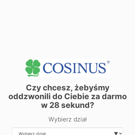
| ©
contributors
Leaflet
OpenStreetMap
Zarezerwuj miejsce już dziś! Kliknij tutaj i
zapisz się on-line
Czy chcesz, żebyśmy
oddzwonili do Ciebie za darmo
w
28
sekund?
Chcesz dowiedzieć się więcej o
Wybierz dział
kierunku?
Zostaw swoje dane, oddzwonimy i odpowiemy na Twoje