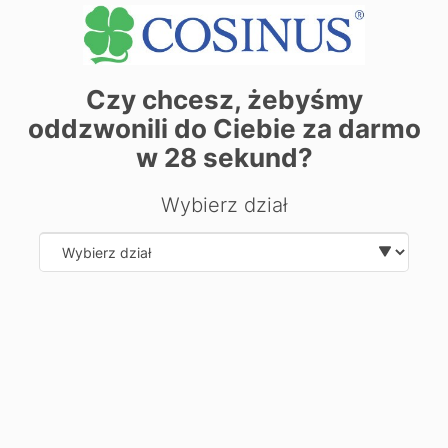
Czy chcesz, żebyśmy
oddzwonili do Ciebie za darmo
w
28
sekund?
| ©
contributors
Leaflet
OpenStreetMap
Wybierz dział
Zarezerwuj miejsce już dziś! Kliknij tutaj i
zapisz się on-line
Select department
Chcesz dowiedzieć się więcej o
kierunku?
Zostaw swoje dane, oddzwonimy i odpowiemy na Twoje
pytania.