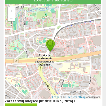
Zobacz dane sekretariatu
+
−
| ©
contributors
Leaflet
OpenStreetMap
Zarezerwuj miejsce już dziś! Kliknij tutaj i