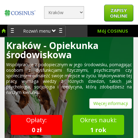
ZAPISY
ONLINE
Mój COSINUS
Rozwiń menu
Kraków - Opiekunka
środowiskowa
Współpracuje z podopiecznym w jego środowisku, pomagając
osobom z dysfunkcjami fizycznymi, psychicznymi czy
społecznymi odnaleźć swoje miejsce w życiu. Wykonywanie tej
pracy wymaga wiedzy z różnych dziedzin, takich jak
psychologia, socjologia i medycyna, którą zdobędziesz na
naszym kierunku.
Więcej informacji
Opłaty:
Okres nauki:
0 zł
1 rok