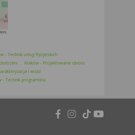
utors
w - Technik usług fryzjerskich
zestrzeni
Kraków - Projektowanie ubioru
arakteryzacja i wizaż
 - Technik programista