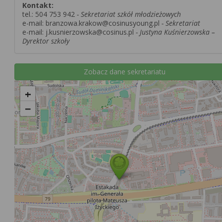
Kontakt:
tel.:
504 753 942
- Sekretariat szkół młodzieżowych
e-mail: branzowa.krakow@cosinusyoung.pl
- Sekretariat
e-mail: j.kusnierzowska@cosinus.pl
- Justyna Kuśnierzowska –
Dyrektor szkoły
Zobacz dane sekretariatu
+
−