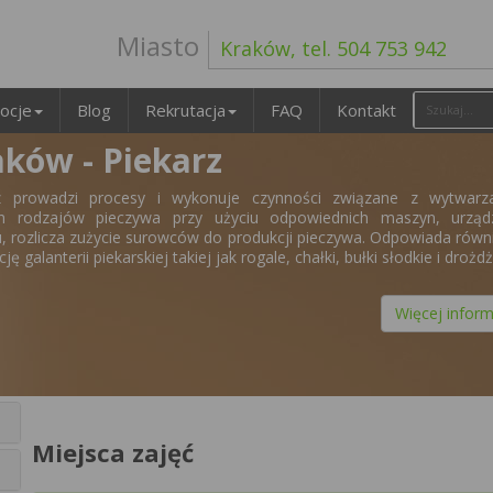
Miasto
Kraków, tel. 504 753 942
ocje
Blog
Rekrutacja
FAQ
Kontakt
aków - Piekarz
rz prowadzi procesy i wykonuje czynności związane z wytwarz
ch rodzajów pieczywa przy użyciu odpowiednich maszyn, urząd
u, rozlicza zużycie surowców do produkcji pieczywa. Odpowiada równ
ję galanterii piekarskiej takiej jak rogale, chałki, bułki słodkie i drożd
Więcej inform
Miejsca zajęć