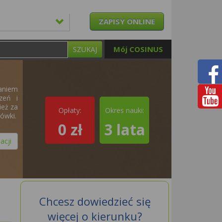
ZAPISY ONLINE
Mój COSINUS
SZUKAJ
aniem
zeń i
ież za
Opłaty:
Okres nauki:
żówki.
0 zł
3 lata
acji
Chcesz dowiedzieć się
więcej o kierunku?