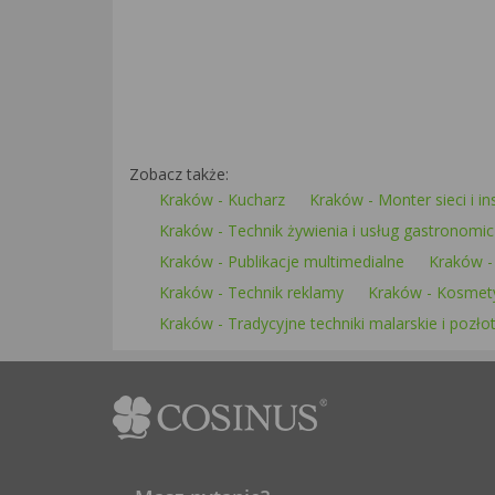
Zobacz także:
Kraków - Kucharz
Kraków - Monter sieci i in
Kraków - Technik żywienia i usług gastronomi
Kraków - Publikacje multimedialne
Kraków -
Kraków - Technik reklamy
Kraków - Kosmet
Kraków - Tradycyjne techniki malarskie i pozło