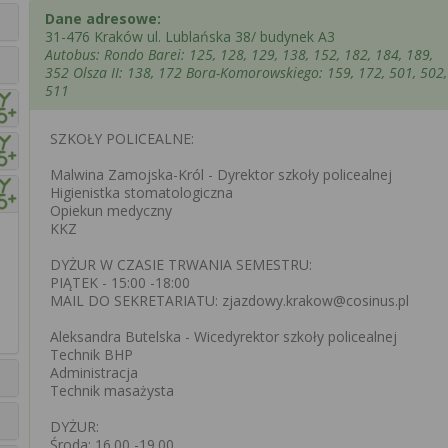
Dane adresowe:
31-476 Kraków ul. Lublańska 38/ budynek A3
Autobus: Rondo Barei: 125, 128, 129, 138, 152, 182, 184, 189,
352 Olsza II: 138, 172 Bora-Komorowskiego: 159, 172, 501, 502,
511
SZKOŁY POLICEALNE:
Malwina Zamojska-Król - Dyrektor szkoły policealnej
Higienistka stomatologiczna
Opiekun medyczny
KKZ
DYŻUR W CZASIE TRWANIA SEMESTRU:
PIĄTEK - 15:00 -18:00
MAIL DO SEKRETARIATU: zjazdowy.krakow@cosinus.pl
Aleksandra Butelska - Wicedyrektor szkoły policealnej
Technik BHP
Administracja
Technik masażysta
DYŻUR:
Środa: 16.00 -19.00