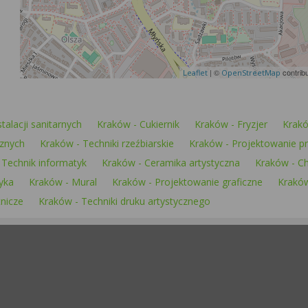
| ©
contrib
Leaflet
OpenStreetMap
stalacji sanitarnych
Kraków - Cukiernik
Kraków - Fryzjer
Krakó
cznych
Kraków - Techniki rzeźbiarskie
Kraków - Projektowanie pr
 Technik informatyk
Kraków - Ceramika artystyczna
Kraków - Ch
yka
Kraków - Mural
Kraków - Projektowanie graficzne
Kraków
tnicze
Kraków - Techniki druku artystycznego