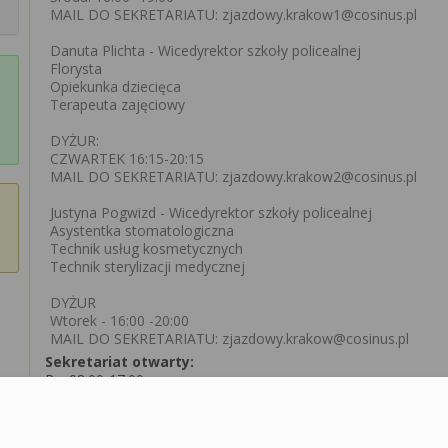
MAIL DO SEKRETARIATU: zjazdowy.krakow1@cosinus.pl
Danuta Plichta - Wicedyrektor szkoły policealnej
Florysta
Opiekunka dziecięca
Terapeuta zajęciowy
DYŻUR:
CZWARTEK 16:15-20:15
MAIL DO SEKRETARIATU: zjazdowy.krakow2@cosinus.pl
Justyna Pogwizd - Wicedyrektor szkoły policealnej
Asystentka stomatologiczna
Technik usług kosmetycznych
Technik sterylizacji medycznej
DYŻUR
Wtorek - 16:00 -20:00
MAIL DO SEKRETARIATU: zjazdowy.krakow@cosinus.pl
Sekretariat otwarty:
Pn: 08:00-17:00
Wt: 08:00-17:00
Śr: 08:00-17:00
Cz: 08:00-17:00