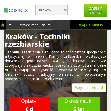
ZAPISY
ONLINE
Mój COSINUS
Rozwiń menu
Kraków - Techniki
rzeźbiarskie
Techniki rzeźbiarskie
to jedna ze specjalizacji specjalności
artystycznej o nazwie: Formy rzeźbiarskie, występująca
dotychczas pod nazwą: Wyroby unikatowe. Uczniowie
zdobywają praktyczną wiedzę, doskonalą zdolności manualne
oraz rozwijają kreatywność i wrażliwość artystyczną. To
kierunek łączący tradycyjny warsztat z nowoczesnym
podejściem do sztuki i projektowania.
Więcej informacji
Opłaty:
Okres nauki:
0 zł
5 lat