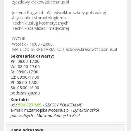
zjazdowy.krakow2@cosinus.pl
Justyna Pogwizd - Wicedyrektor szkoły policealnej
Asystentka stomatologiczna
Technik usług kosmetycznych
Technik sterylizacji medycznej
DYŻUR
Wtorek - 16:00 -20:00
MAIL DO SEKRETARIATU: zjazdowy.krakow@cosinus.pl
Sekretariat otwarty:
Pn: 08:00-17:00
Wt: 08:00-17:00
Śr: 08:00-17:00
Cz: 08:00-17:00
Pt: 08:00-17:00
Sb: 08:00-16:00
podczas zjazdu
Kontakt:
tel.:
500 027 669
- SZKOŁY POLICEALNE
e-mail: m.zamojska@cosinus.pl
- Dyrektor szkół
policealnych - Malwina Zamojska-Król
Dane adresowe: