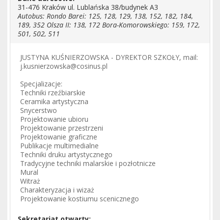
31-476 Kraków ul. Lublańska 38/budynek A3
Autobus: Rondo Barei: 125, 128, 129, 138, 152, 182, 184,
189, 352 Olsza II: 138, 172 Bora-Komorowskiego: 159, 172,
501, 502, 511
JUSTYNA KUŚNIERZOWSKA - DYREKTOR SZKOŁY, mail:
j.kusnierzowska@cosinus.pl
Specjalizacje:
Techniki rzeźbiarskie
Ceramika artystyczna
Snycerstwo
Projektowanie ubioru
Projektowanie przestrzeni
Projektowanie graficzne
Publikacje multimedialne
Techniki druku artystycznego
Tradycyjne techniki malarskie i pozłotnicze
Mural
Witraż
Charakteryzacja i wizaż
Projektowanie kostiumu scenicznego
Sekretariat otwarty: