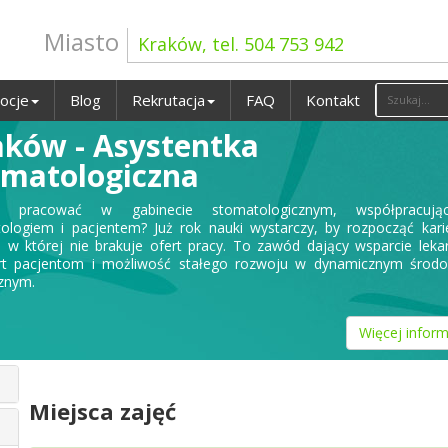
Miasto
Kraków, tel. 504 753 942
ocje
Blog
Rekrutacja
FAQ
Kontakt
aków - Asystentka
omatologiczna
z pracować w gabinecie stomatologicznym, współpracuj
ologiem i pacjentem? Już rok nauki wystarczy, by rozpocząć kar
, w której nie brakuje ofert pracy. To zawód dający wsparcie leka
t pacjentom i możliwość stałego rozwoju w dynamicznym środo
znym.
Więcej inform
Miejsca zajęć