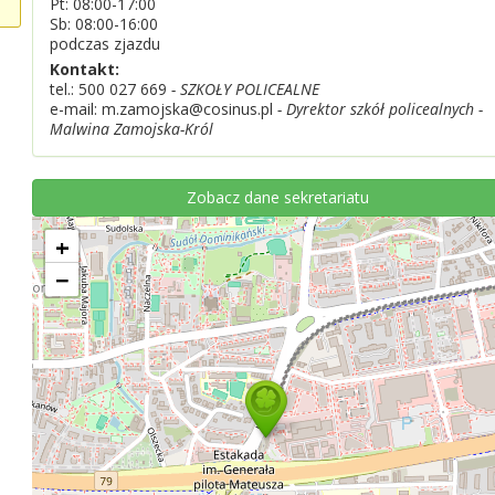
Pt: 08:00-17:00
Sb: 08:00-16:00
podczas zjazdu
Kontakt:
tel.:
500 027 669
- SZKOŁY POLICEALNE
e-mail: m.zamojska@cosinus.pl
- Dyrektor szkół policealnych -
Malwina Zamojska-Król
Zobacz dane sekretariatu
+
−