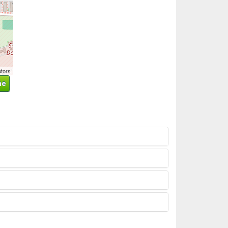
utors
ne