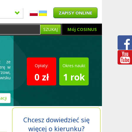
ZAPISY ONLINE
Mój COSINUS
SZUKAJ
ąc ze
Opłaty:
Okres nauki:
ierę w
rzowi,
0 zł
1 rok
wisku
acji
Chcesz dowiedzieć się
więcej o kierunku?