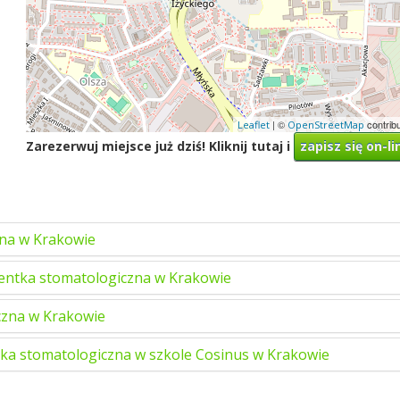
| ©
contrib
Leaflet
OpenStreetMap
Zarezerwuj miejsce już dziś! Kliknij tutaj i
zapisz się on-li
zna w Krakowie
entka stomatologiczna w Krakowie
czna w Krakowie
ka stomatologiczna w szkole Cosinus w Krakowie