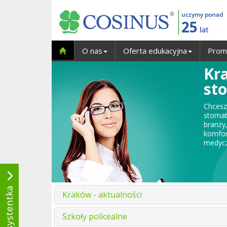
uczymy ponad
25
lat
O nas
Oferta edukacyjna
Prom
Kr
st
Chces
stomat
branży
komfor
medyc
Kraków - aktualności
Szkoły policealne