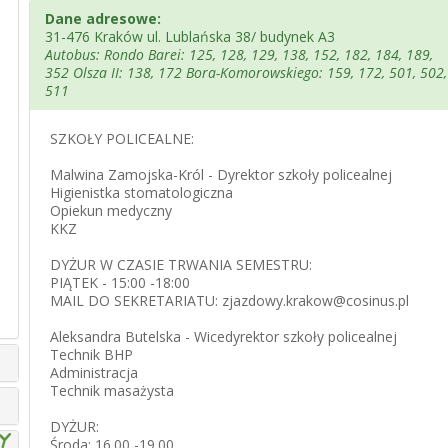
Dane adresowe:
31-476 Kraków ul. Lublańska 38/ budynek A3
Autobus: Rondo Barei: 125, 128, 129, 138, 152, 182, 184, 189,
352 Olsza II: 138, 172 Bora-Komorowskiego: 159, 172, 501, 502,
511
SZKOŁY POLICEALNE:
Malwina Zamojska-Król - Dyrektor szkoły policealnej
Higienistka stomatologiczna
Opiekun medyczny
KKZ
DYŻUR W CZASIE TRWANIA SEMESTRU:
PIĄTEK - 15:00 -18:00
MAIL DO SEKRETARIATU: zjazdowy.krakow@cosinus.pl
Aleksandra Butelska - Wicedyrektor szkoły policealnej
Technik BHP
Administracja
Technik masażysta
DYŻUR:
Środa: 16.00 -19.00