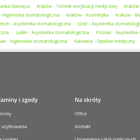
unka dziecięca
Kraków - Technik sterylizacji medycznej
Kraków 
 Higienistka stomatologiczna
Kraków - Kosmetyka
Kraków - M
zecin - Asystentka stomatologiczna
Łódź - Asystentka stomatolog
iczna
Lublin - Asystentka stomatologiczna
Poznań - Asystentka
aw - Higienistka stomatologiczna
Katowice - Opiekun medyczny
laminy i zgody
Na skróty
trony
Office
 użytkowania
Kontakt
a cookies
Uprawnienia szkół publicznych