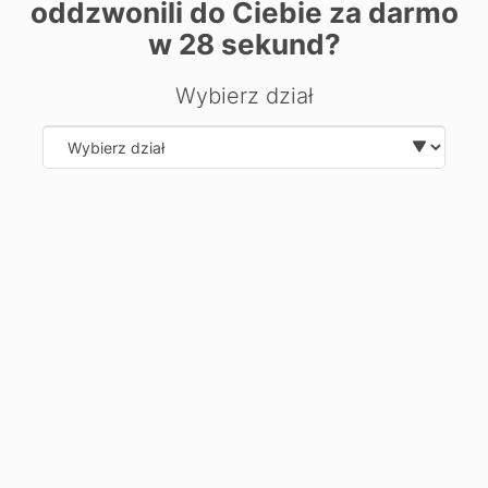
oddzwonili do Ciebie za darmo
| ©
contributors
Leaflet
OpenStreetMap
w
28
sekund?
Chcesz dowiedzieć się więcej o
Wybierz dział
kierunku?
Zostaw swoje dane, oddzwonimy i odpowiemy na Twoje
Select department
pytania.
Wyślij