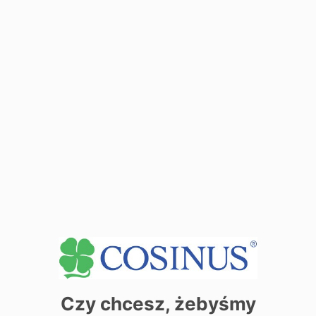
podczas zjazdu
Zobacz dane sekretariatu
+
−
Czy chcesz, żebyśmy