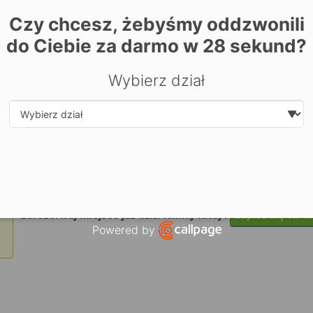
Czy chcesz, żebyśmy oddzwonili
do Ciebie za darmo w
28
sekund?
Wybierz dział
Select department
| ©
contrib
Leaflet
OpenStreetMap
Zarezerwuj miejsce już dziś! Kliknij tutaj i
zapisz się on-li
Powered by
Open link in new window