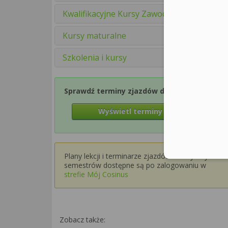
Kwalifikacyjne Kursy Zawodowe
Kursy maturalne
Szkolenia i kursy
Sprawdź terminy zjazdów dla Semestru 1
Wyświetl terminy zjazdów
Plany lekcji i terminarze zjazdów dla wyższych
semestrów dostępne są po zalogowaniu w
strefie Mój Cosinus
Zobacz także: