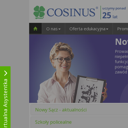
uczymy ponad
25
lat
O nas
Oferta edukacyjna
Prom
No
Prowadz
niepe
funkcj
pomaga
zawód 
Wirtualna Asystentka
Nowy Sącz - aktualności
Szkoły policealne