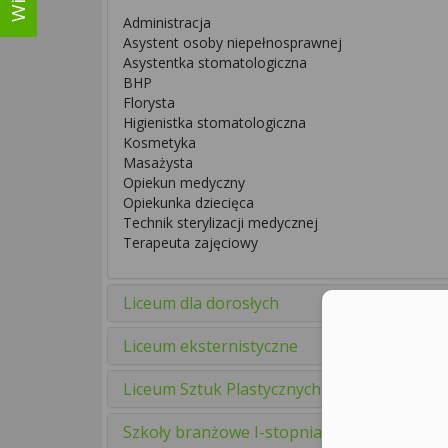
Administracja
Asystent osoby niepełnosprawnej
Asystentka stomatologiczna
BHP
Florysta
Higienistka stomatologiczna
Kosmetyka
Masażysta
Opiekun medyczny
Opiekunka dziecięca
Technik sterylizacji medycznej
Terapeuta zajęciowy
Liceum dla dorosłych
Liceum eksternistyczne
Liceum Sztuk Plastycznych
Szkoły branżowe I-stopnia