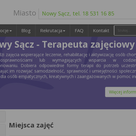
Miasto
Nowy Sącz, tel. 18 531 16 85
ocje
Blog
Rekrutacja
FAQ
Kontakt
wy Sącz - Terapeuta zajęciowy
i zajęcia wspierające leczenie, rehabilitację i aktywizację osób chor
łnosprawnościami lub wymagających wsparcia w codzi
onowaniu. Dobiera odpowiednie formy terapii do potrzeb uczestn
jąc im rozwijać samodzielność, sprawność i umiejętności społecz
dla osób empatycznych, kreatywnych i zaangażowanych w pomoc in
Więcej inform
Miejsca zajęć