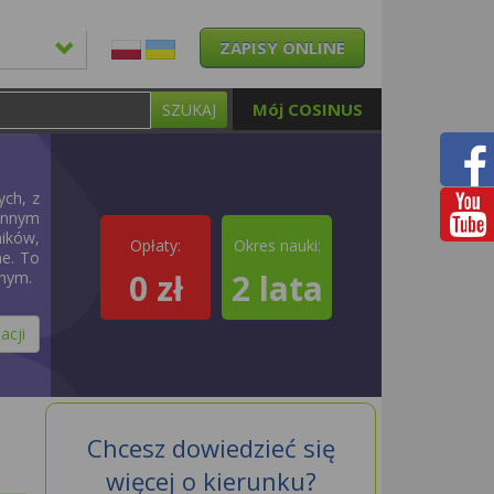
ZAPISY ONLINE
Mój COSINUS
SZUKAJ
ych, z
ennym
ików,
Opłaty:
Okres nauki:
ne. To
0 zł
2 lata
nym.
acji
Chcesz dowiedzieć się
więcej o kierunku?