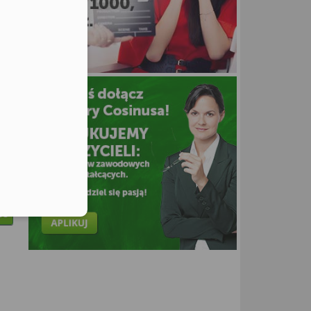
utors
ne