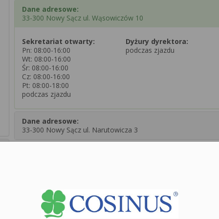
Dane adresowe:
33-300 Nowy Sącz ul. Wąsowiczów 10
Sekretariat otwarty:
Dyżury dyrektora:
Pn: 08:00-16:00
podczas zjazdu
Wt: 08:00-16:00
Śr: 08:00-16:00
Cz: 08:00-16:00
Pt: 08:00-18:00
podczas zjazdu
Dane adresowe:
33-300 Nowy Sącz ul. Narutowicza 3
Zobacz dane sekretariatu
+
−