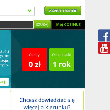
ZAPISY ONLINE
Mój COSINUS
SZUKAJ
tości
Opłaty:
Okres nauki:
go się
acja,
0 zł
1 rok
rylny.
acji
Chcesz dowiedzieć się
więcej o kierunku?