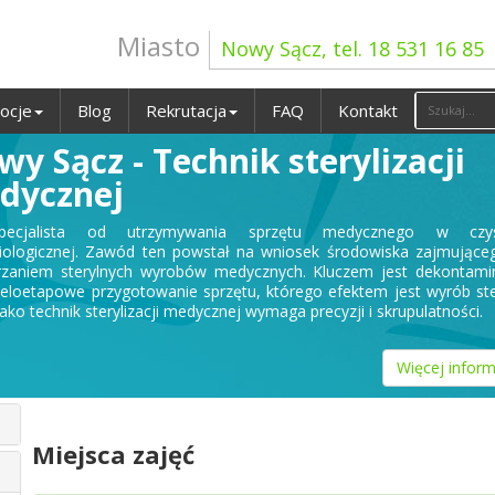
Miasto
Nowy Sącz, tel. 18 531 16 85
ocje
Blog
Rekrutacja
FAQ
Kontakt
y Sącz - Technik sterylizacji
dycznej
ecjalista od utrzymywania sprzętu medycznego w czys
iologicznej. Zawód ten powstał na wniosek środowiska zajmujące
zaniem sterylnych wyrobów medycznych. Kluczem jest dekontamin
wieloetapowe przygotowanie sprzętu, którego efektem jest wyrób ste
ako technik sterylizacji medycznej wymaga precyzji i skrupulatności.
Więcej inform
Miejsca zajęć