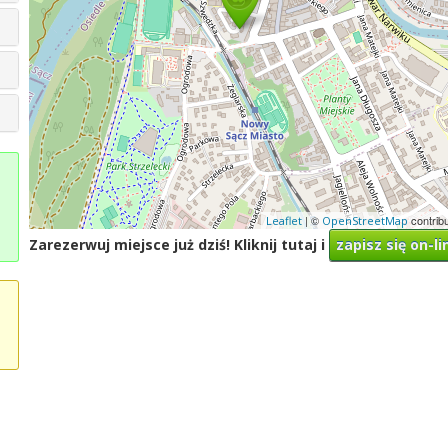
| ©
contrib
Leaflet
OpenStreetMap
Zarezerwuj miejsce już dziś! Kliknij tutaj i
zapisz się on-li