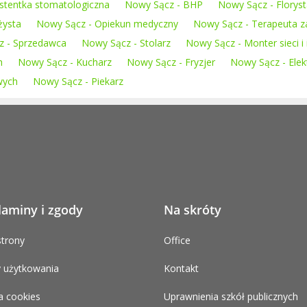
stentka stomatologiczna
Nowy Sącz - BHP
Nowy Sącz - Florys
żysta
Nowy Sącz - Opiekun medyczny
Nowy Sącz - Terapeuta z
z - Sprzedawca
Nowy Sącz - Stolarz
Nowy Sącz - Monter sieci i 
h
Nowy Sącz - Kucharz
Nowy Sącz - Fryzjer
Nowy Sącz - Elek
wych
Nowy Sącz - Piekarz
laminy i zgody
Na skróty
trony
Office
 użytkowania
Kontakt
a cookies
Uprawnienia szkół publicznych