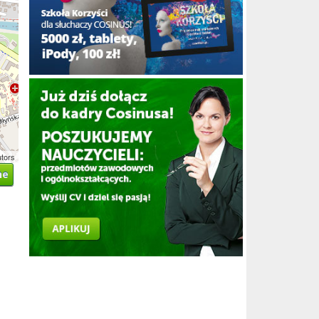
utors
ne