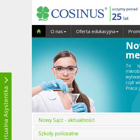
uczymy ponad
25
lat
O nas
Oferta edukacyjna
Prom
Now
me
To sp
mikrob
wytwar
czyli 
Praca j
Wirtualna Asystentka
Nowy Sącz - aktualności
Szkoły policealne