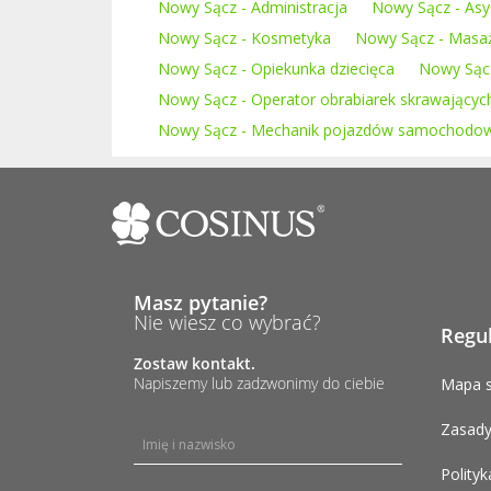
Nowy Sącz - Administracja
Nowy Sącz - Asy
Nowy Sącz - Kosmetyka
Nowy Sącz - Masa
Nowy Sącz - Opiekunka dziecięca
Nowy Sąc
Nowy Sącz - Operator obrabiarek skrawającyc
Nowy Sącz - Mechanik pojazdów samochodo
Masz pytanie?
Nie wiesz co wybrać?
Regu
Zostaw kontakt.
Napiszemy lub zadzwonimy do ciebie
Mapa s
Zasady
Polityk