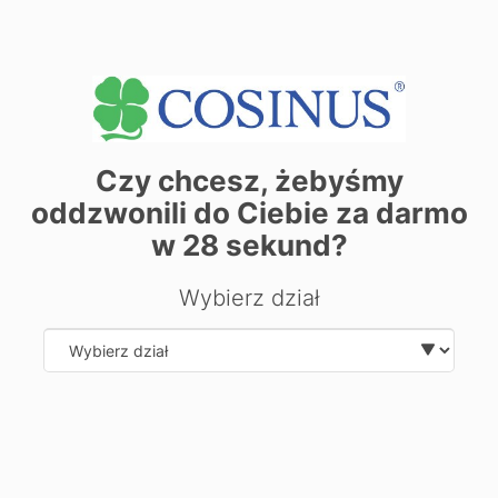
Czy chcesz, żebyśmy
oddzwonili do Ciebie za darmo
w
28
sekund?
Wybierz dział
| ©
contributors
Leaflet
OpenStreetMap
Zarezerwuj miejsce już dziś! Kliknij tutaj i
Select department
zapisz się on-line