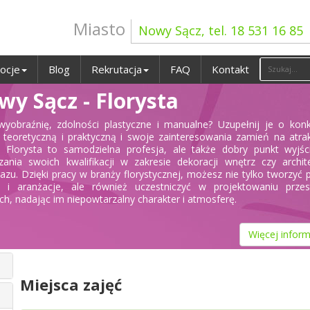
Miasto
Nowy Sącz, tel. 18 531 16 85
ocje
Blog
Rekrutacja
FAQ
Kontakt
y Sącz - Florysta
yobraźnię, zdolności plastyczne i manualne? Uzupełnij je o kon
 teoretyczną i praktyczną i swoje zainteresowania zamień na atra
 Florysta to samodzielna profesja, ale także dobry punkt wyjśc
zania swoich kwalifikacji w zakresie dekoracji wnętrz czy archit
razu. Dzięki pracy w branży florystycznej, możesz nie tylko tworzyć 
y i aranżacje, ale również uczestniczyć w projektowaniu przest
ych, nadając im niepowtarzalny charakter i atmosferę.
Więcej inform
Miejsca zajęć