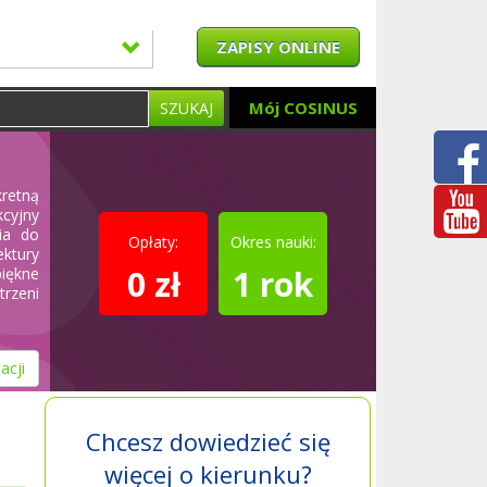
ZAPISY ONLINE
Mój COSINUS
SZUKAJ
kretną
kcyjny
ia do
Opłaty:
Okres nauki:
ektury
0 zł
1 rok
piękne
rzeni
acji
Chcesz dowiedzieć się
więcej o kierunku?