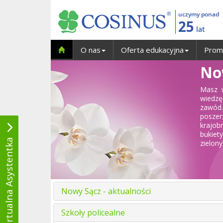
uczymy ponad
25
lat
O nas
Oferta edukacyjna
Prom
Now
Masz w
wiedzę
zawód.
poszer
krajob
bukiet
Wirtualna Asystentka
zielon
Nowy Sącz - aktualności
Szkoły policealne