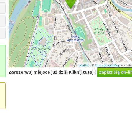
| ©
contrib
Leaflet
OpenStreetMap
Zarezerwuj miejsce już dziś! Kliknij tutaj i
zapisz się on-li