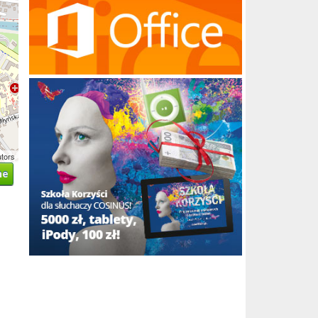
utors
ne