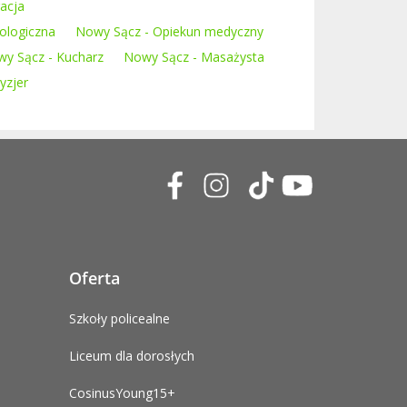
acja
ologiczna
Nowy Sącz - Opiekun medyczny
y Sącz - Kucharz
Nowy Sącz - Masażysta
yzjer
Oferta
Szkoły policealne
Liceum dla dorosłych
CosinusYoung15+