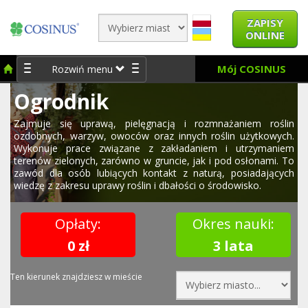
ZAPISY
ONLINE
Mój COSINUS
Rozwiń menu
Ogrodnik
Zajmuje się uprawą, pielęgnacją i rozmnażaniem roślin
ozdobnych, warzyw, owoców oraz innych roślin użytkowych.
Wykonuje prace związane z zakładaniem i utrzymaniem
terenów zielonych, zarówno w gruncie, jak i pod osłonami. To
zawód dla osób lubiących kontakt z naturą, posiadających
wiedzę z zakresu uprawy roślin i dbałości o środowisko.
Opłaty:
Okres nauki:
0 zł
3 lata
Ten kierunek znajdziesz w mieście