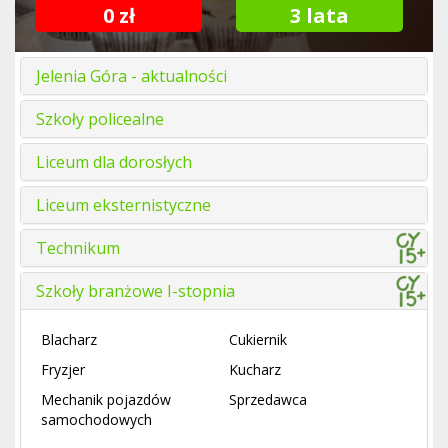
0 zł
3 lata
Jelenia Góra - aktualności
Szkoły policealne
Liceum dla dorosłych
Liceum eksternistyczne
Technikum
Szkoły branżowe I-stopnia
Blacharz
Cukiernik
Fryzjer
Kucharz
Mechanik pojazdów
Sprzedawca
samochodowych