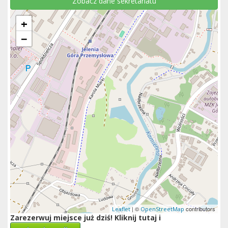
Zobacz dane sekretariatu
+
−
| ©
contributors
Leaflet
OpenStreetMap
Zarezerwuj miejsce już dziś! Kliknij tutaj i