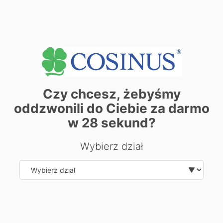
+
−
Czy chcesz, żebyśmy
oddzwonili do Ciebie za darmo
w
28
sekund?
Wybierz dział
| ©
contributors
Leaflet
OpenStreetMap
Select department
Zarezerwuj miejsce już dziś! Kliknij tutaj i
zapisz się on-line