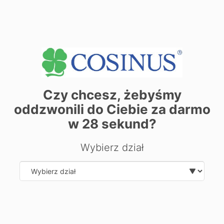
+
−
Czy chcesz, żebyśmy
oddzwonili do Ciebie za darmo
w
28
sekund?
Wybierz dział
| ©
contributors
Leaflet
OpenStreetMap
Select department
Zarezerwuj miejsce już dziś! Kliknij tutaj i
zapisz się on-line