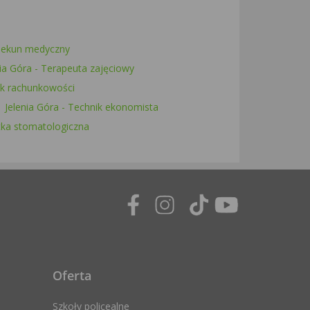
piekun medyczny
nia Góra - Terapeuta zajęciowy
nik rachunkowości
Jelenia Góra - Technik ekonomista
stka stomatologiczna
Oferta
Szkoły policealne