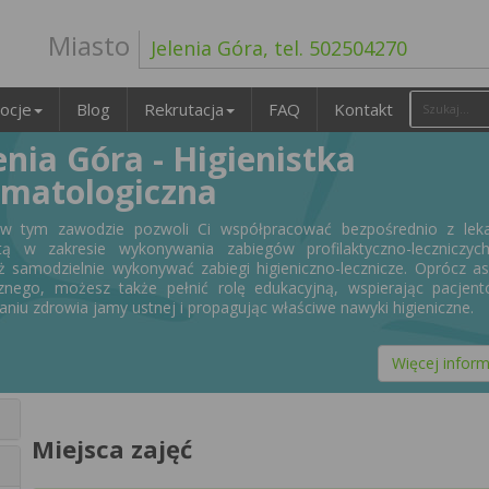
Miasto
Jelenia Góra, tel. 502504270
ocje
Blog
Rekrutacja
FAQ
Kontakt
enia Góra - Higienistka
omatologiczna
 w tym zawodzie pozwoli Ci współpracować bezpośrednio z lek
tą w zakresie wykonywania zabiegów profilaktyczno-leczniczych
ż samodzielnie wykonywać zabiegi higieniczno-lecznicze. Oprócz a
nego, możesz także pełnić rolę edukacyjną, wspierając pacjen
aniu zdrowia jamy ustnej i propagując właściwe nawyki higieniczne.
Więcej inform
Miejsca zajęć