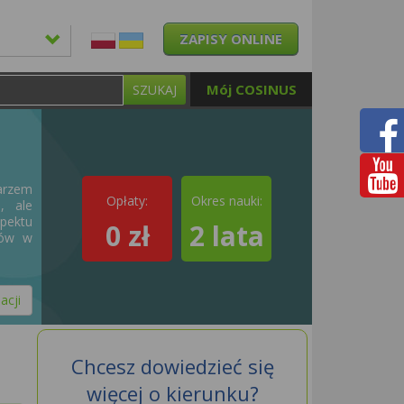
ZAPISY ONLINE
Mój COSINUS
SZUKAJ
arzem
Opłaty:
Okres nauki:
, ale
spektu
0 zł
2 lata
tów w
acji
Chcesz dowiedzieć się
więcej o kierunku?