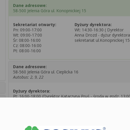
Dane adresowe:
58-500 Jelenia Góra ul. Konopnickiej 15
Sekretariat otwarty:
Dyżury dyrektora:
Pn: 09:00-17:00
Wt: 14:30-16:30 ( Dyrektor
Wt: 09:00-17:00
Anna Drozd - dyżur dyrektora
Śr: 08:00-16:00
sekretariat ul.Konopnickiej 15
Cz: 08:00-16:00
Pt: 08:00-16:00
Dane adresowe:
58-560 Jelenia Góra ul. Cieplicka 16
Autobus: 2, 9, 22
Dyżury dyrektora:
Pt: 16:00-18:00 (Dyrektor Katarzyna Pruś - środa w godz. 13:0
- 15:00 sekretariat ul. Konopnickiej 15)
Zobacz dane sekretariatu