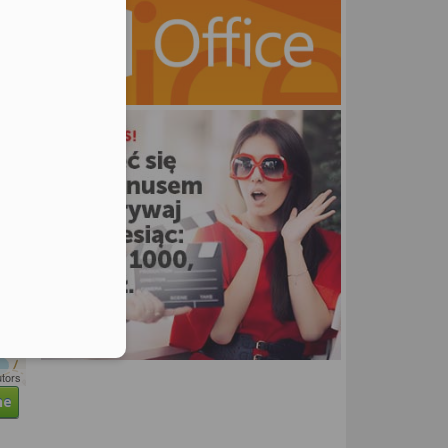
utors
ne