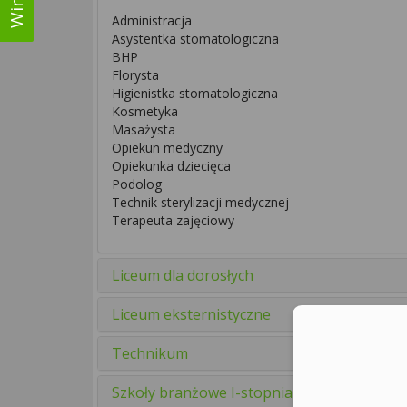
Administracja
Asystentka stomatologiczna
BHP
Florysta
Higienistka stomatologiczna
Kosmetyka
Masażysta
Opiekun medyczny
Opiekunka dziecięca
Podolog
Technik sterylizacji medycznej
Terapeuta zajęciowy
Liceum dla dorosłych
Liceum eksternistyczne
Technikum
Szkoły branżowe I-stopnia