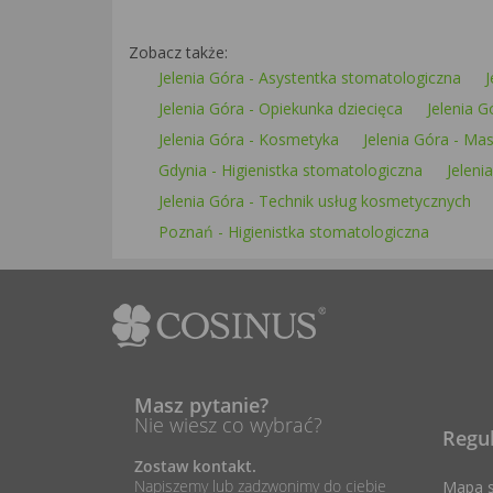
Zobacz także:
Jelenia Góra - Asystentka stomatologiczna
J
Jelenia Góra - Opiekunka dziecięca
Jelenia G
Jelenia Góra - Kosmetyka
Jelenia Góra - Ma
Gdynia - Higienistka stomatologiczna
Jeleni
Jelenia Góra - Technik usług kosmetycznych
Poznań - Higienistka stomatologiczna
Masz pytanie?
Nie wiesz co wybrać?
Regu
Zostaw kontakt.
Napiszemy lub zadzwonimy do ciebie
Mapa s