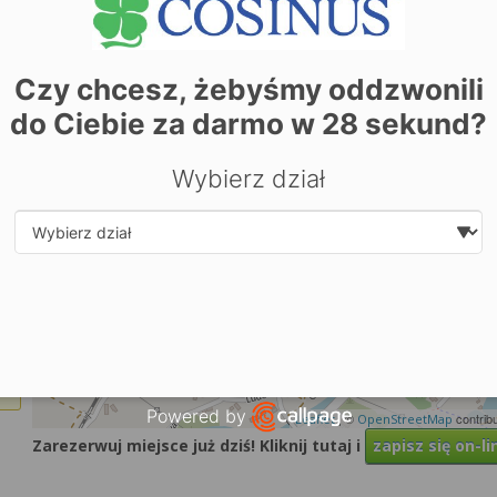
+
−
Czy chcesz, żebyśmy oddzwonili
do Ciebie za darmo w
28
sekund?
Wybierz dział
Select department
Powered by
| ©
contrib
Leaflet
OpenStreetMap
Open link in new window
Zarezerwuj miejsce już dziś! Kliknij tutaj i
zapisz się on-li