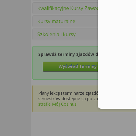
Kwalifikacyjne Kursy Zawodowe
Kursy maturalne
Szkolenia i kursy
Sprawdź terminy zjazdów dla Semestru 1
Wyświetl terminy zjazdów
Plany lekcji i terminarze zjazdów dla wyższych
semestrów dostępne są po zalogowaniu w
strefie Mój Cosinus