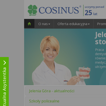
uczymy ponad
25
lat
O nas
Oferta edukacyjna
Prom
Jel
st
Praca
dentys
równie
medycz
utrzym
Wirtualna Asystentka
Jelenia Góra - aktualności
Szkoły policealne