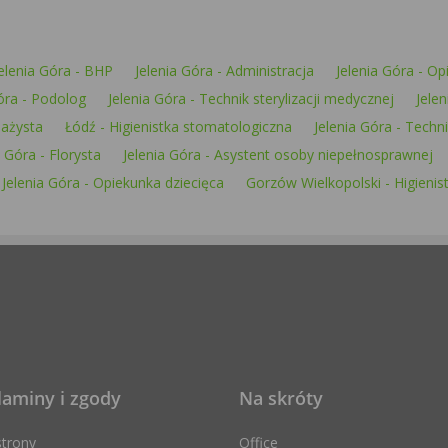
elenia Góra - BHP
Jelenia Góra - Administracja
Jelenia Góra - O
óra - Podolog
Jelenia Góra - Technik sterylizacji medycznej
Jele
sażysta
Łódź - Higienistka stomatologiczna
Jelenia Góra - Tech
a Góra - Florysta
Jelenia Góra - Asystent osoby niepełnosprawnej
Jelenia Góra - Opiekunka dziecięca
Gorzów Wielkopolski - Higieni
laminy i zgody
Na skróty
trony
Office