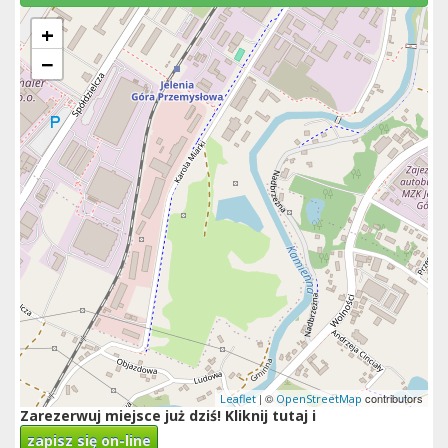
+
−
| ©
contributors
Leaflet
OpenStreetMap
Zarezerwuj miejsce już dziś! Kliknij tutaj i
zapisz się on-line