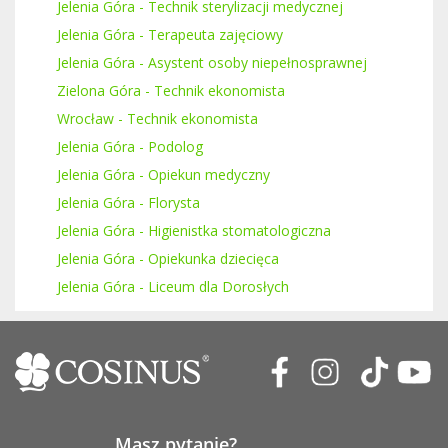
Jelenia Góra - Technik sterylizacji medycznej
Jelenia Góra - Terapeuta zajęciowy
Jelenia Góra - Asystent osoby niepełnosprawnej
Zielona Góra - Technik ekonomista
Wrocław - Technik ekonomista
Jelenia Góra - Podolog
Jelenia Góra - Opiekun medyczny
Jelenia Góra - Florysta
Jelenia Góra - Higienistka stomatologiczna
Jelenia Góra - Opiekunka dziecięca
Jelenia Góra - Liceum dla Dorosłych
Masz pytanie?