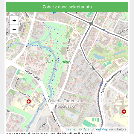
Zobacz dane sekretariatu
+
−
| ©
contributors
Leaflet
OpenStreetMap