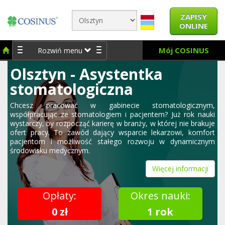
ZAPISY
ONLINE
Mój COSINUS
Rozwiń menu
Olsztyn - Asystentka
stomatologiczna
Chcesz pracować w gabinecie stomatologicznym,
współpracując ze stomatologiem i pacjentem? Już rok nauki
wystarczy, by rozpocząć karierę w branży, w której nie brakuje
ofert pracy. To zawód dający wsparcie lekarzowi, komfort
pacjentom i możliwość stałego rozwoju w dynamicznym
środowisku medycznym.
Więcej informacji
Opłaty:
Okres nauki:
0 zł
1 rok