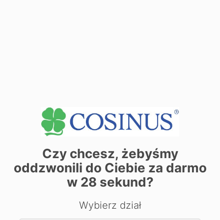
111, 113, 117
Tramwaj: 1T
Dane adresowe:
ul.
Dane adresowe:
10-900 Olsztyn ul. Plac Jednosci Słowiańskiej 1
Zobacz dane sekretariatu
+
−
Czy chcesz, żebyśmy
oddzwonili do Ciebie za darmo
w
28
sekund?
Wybierz dział