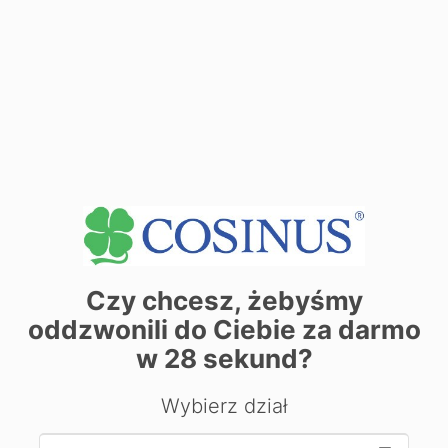
Dane adresowe:
ul.
Dane adresowe:
10-900 Olsztyn ul. Plac Jednosci Słowiańskiej 1
Zobacz dane sekretariatu
+
−
Czy chcesz, żebyśmy
oddzwonili do Ciebie za darmo
w
28
sekund?
Wybierz dział