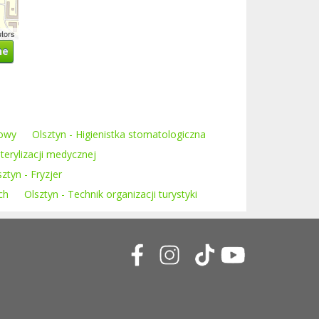
utors
ne
iowy
Olsztyn - Higienistka stomatologiczna
sterylizacji medycznej
sztyn - Fryzjer
ch
Olsztyn - Technik organizacji turystyki