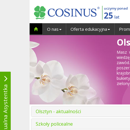
uczymy ponad
25
lat
O nas
Oferta edukacyjna
Prom
Ols
Masz w
wiedzę
zawód.
poszer
krajob
bukiet
zielon
Wirtualna Asystentka
Olsztyn - aktualności
Szkoły policealne