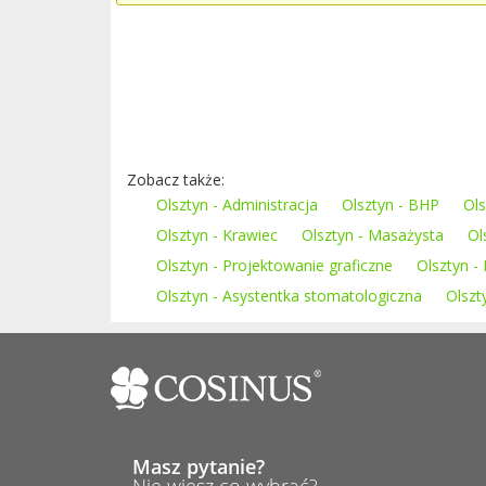
Zobacz także:
Olsztyn - Administracja
Olsztyn - BHP
Ols
Olsztyn - Krawiec
Olsztyn - Masażysta
Ol
Olsztyn - Projektowanie graficzne
Olsztyn -
Olsztyn - Asystentka stomatologiczna
Olszt
Masz pytanie?