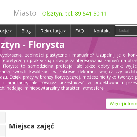
Miasto
Olsztyn, tel. 89 541 50 11
ocje
Blog
Rekrutacja
FAQ
Kontakt
ztyn - Florysta
yobraźnię, zdolności plastyczne i manualne? Uzupełnij je o kon
 teoretyczną i praktyczną i swoje zainteresowania zamień na atra
 Florysta to samodzielna profesja, ale także dobry punkt wyjśc
zania swoich kwalifikacji w zakresie dekoracji wnętrz czy archit
razu. Dzięki pracy w branży florystycznej, możesz nie tylko tworzyć 
y i aranżacje, ale również uczestniczyć w projektowaniu przest
ych, nadając im niepowtarzalny charakter i atmosferę.
Więcej inform
Miejsca zajęć