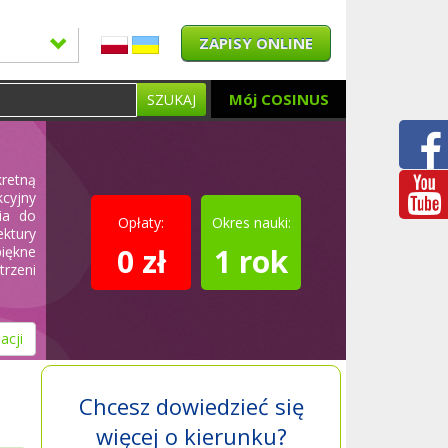
ZAPISY ONLINE
Mój COSINUS
SZUKAJ
kretną
kcyjny
ia do
Opłaty:
Okres nauki:
ektury
0 zł
1 rok
piękne
rzeni
acji
Chcesz dowiedzieć się
więcej o kierunku?