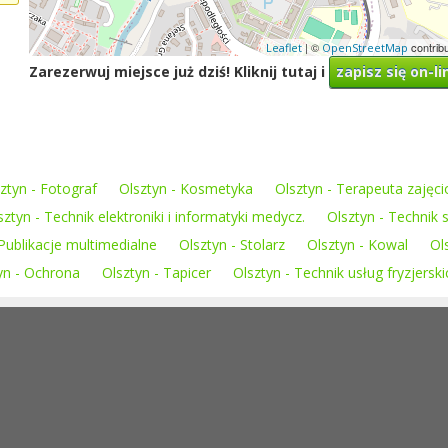
| ©
contrib
Leaflet
OpenStreetMap
Zarezerwuj miejsce już dziś! Kliknij tutaj i
zapisz się on-li
ztyn - Fotograf
Olsztyn - Kosmetyka
Olsztyn - Terapeuta zajęc
sztyn - Technik elektroniki i informatyki medycz.
Olsztyn - Technik 
 Publikacje multimedialne
Olsztyn - Stolarz
Olsztyn - Kowal
Ol
yn - Ochrona
Olsztyn - Tapicer
Olsztyn - Technik usług fryzjerski