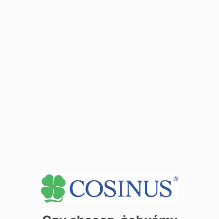
Dane adresowe:
10-900 Olsztyn ul. Plac Jednosci Słowiańskiej 1
Zobacz dane sekretariatu
+
−