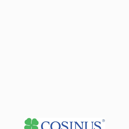
budowlanych, zasad wykonywania przedmiaru i obmiaru
robót ciesielskich, zasad sporządzania rysunków
budowlanych, programów komputerowych
wspomagających wykonywanie zadań zawodowych
określania rodzajów i elementów dokumentacji
stosowanej w budownictwie
dobierania materiałów do wykonania elementów
konstrukcji drewnianych oraz ich montażu, narzędzi,
sprzętu, maszyn i urządzeń do wykonywania elementów
konstrukcji drewnianych oraz ich montażu, materiałów
do wykonania robót związanych z naprawą, renowacją i
rozbiórką konstrukcji drewnianych
zabezpieczania konstrukcji drewnianych przed
działaniem czynników zewnętrznych takich jak czynniki
biologiczne, chemiczne, woda i ogień
przygotowywania do transportu i składowania
materiałów stosowanych do wykonywania konstrukcji
drewnianych
wykonywania elementów konstrukcji drewnianych,
montażu elementów konstrukcji drewnianych,
stemplowań stropów, stropodachów, konstrukcji