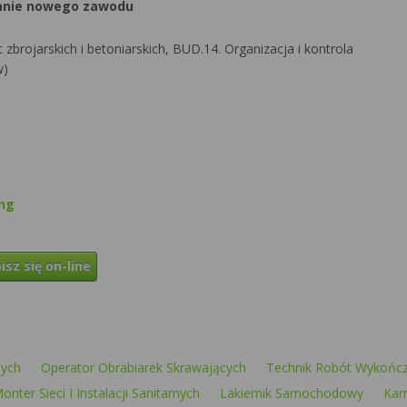
kanie nowego zawodu
rojarskich i betoniarskich, BUD.14. Organizacja i kontrola
w)
ung
isz się on-line
nych
Operator Obrabiarek Skrawających
Technik Robót Wykońc
onter Sieci I Instalacji Sanitarnych
Lakiernik Samochodowy
Kam