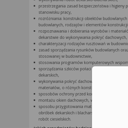
przestrzegania zasad bezpieczeństwa i higieny 
stanowisku pracy,
rozróżniania: konstrukcji obiektów budowlanych 
budowlanych, rodzajów i elementów konstrukcj
rozpoznawania i dobierania wyrobów i materiał
dekarstwie do wykonywania pokryć dachowych, 
charakteryzacji rodzajów rusztowań w budownictw
zasad sporządzania rysunków budowlanych oraz
stosowanej w budownictwie,
stosowania programów komputerowych wspom
sporządzania szkiców połaci dachowych, ich o
dekarskich,
wykonywania pokryć dachowych, obróbek dekars
materiałów, o różnych konstrukcjach i kształtac
sposobów ochrony przed korozją pokryć dachow
montażu okien dachowych, wyłazów, świetlików 
sposobu przygotowania materiałów, narzędzi i 
obróbek dekarskich i blacharskich, odwodnień 
robót ciesielskich.