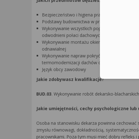
Jakich przedmiotów będziesz się uczyć w zaw
Bezpieczeństwo i higiena pracy
Podstawy budownictwa w pracach dekarskich
Wykonywanie wszystkich popularnych rodzajów p
odwodnieni połaci dachowych
Wykonywanie montażu okien dachowych, wyłazów
odnawialnej
Wykonywanie napraw pokryć dachowych, obróbek
termomodernizacji dachów oraz rozbiórek pok
Język obcy zawodowy
Jakie zdobywasz kwalifikacje?
BUD.03
. Wykonywanie robót dekarsko-blacharskic
Jakie umiejętności, cechy psychologiczne lub
Osoba na stanowisku dekarza powinna cechować si
zmysłu równowagi, dokładnością, systematycznością
pracownikami. Poza tym musi mieć dobry refleks i 