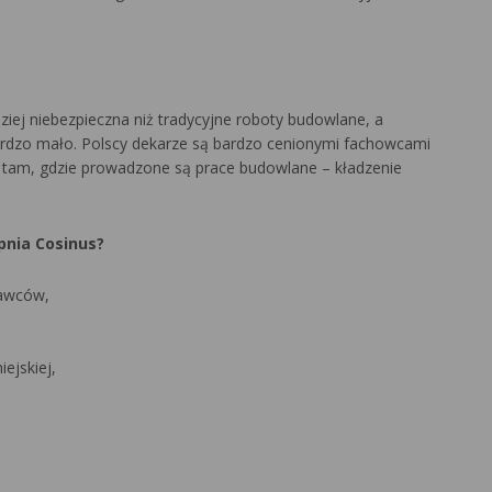
ziej niebezpieczna niż tradycyjne roboty budowlane, a
ardzo mało. Polscy dekarze są bardzo cenionymi fachowcami
e tam, gdzie prowadzone są prace budowlane – kładzenie
pnia Cosinus?
dawców,
ejskiej,