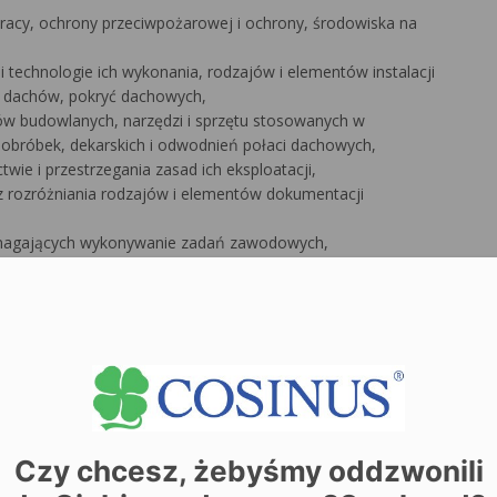
pracy, ochrony przeciwpożarowej i ochrony, środowiska na
i technologie ich wykonania, rodzajów i elementów instalacji
i dachów, pokryć dachowych,
ów budowlanych, narzędzi i sprzętu stosowanych w
obróbek, dekarskich i odwodnień połaci dachowych,
ie i przestrzegania zasad ich eksploatacji,
 rozróżniania rodzajów i elementów dokumentacji
agających wykonywanie zadań zawodowych,
dwodnień i elementów pokryć dachowych i obróbek
kich i blacharskich oraz odwodniania dachów z różnych
h,
ych, obróbek blacharskich i odwodnień połaci dachowych,
i urządzeń do pozyskiwania energii odnawialnej,
sprzętu do wykonania rozbiórki i naprawy pokryć dachowych,
połaci dachowych, termomodernizacji dachów oraz drobnych
Czy chcesz, żebyśmy oddzwonili