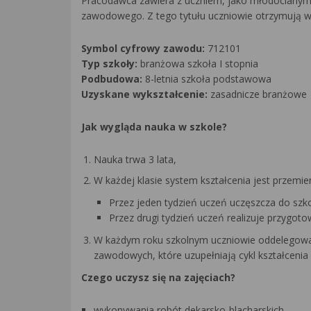
Pracodawca zawiera z uczniem, jako młodocianym
zawodowego. Z tego tytułu uczniowie otrzymują w
Symbol cyfrowy zawodu:
712101
Typ szkoły:
branżowa szkoła I stopnia
Podbudowa:
8-letnia szkoła podstawowa
Uzyskane wykształcenie:
zasadnicze branżowe
Jak wygląda nauka w szkole?
Nauka trwa 3 lata,
W każdej klasie system kształcenia jest przemie
Przez jeden tydzień uczeń uczęszcza do szk
Przez drugi tydzień uczeń realizuje przygot
W każdym roku szkolnym uczniowie oddelegowan
zawodowych, które uzupełniają cykl kształcen
Czego uczysz się na zajęciach?
wykonywania robót dekarsko-blacharskich,