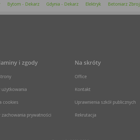
y
Bytom - Dekarz
Gdynia - Dekarz
Elektryk
Betoniarz Zbroj
laminy i zgody
Na skróty
trony
Office
 użytkowania
Kontakt
a cookies
Uprawnienia szkół publicznych
 zachowania prywatności
Rekrutacja