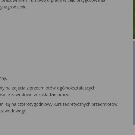
 pracownikiem, umowę o pracę w celu przygotowania
ynagrodzenie.
nny.
oły na zajęcia z przedmiotów ogólnokształcących,
owanie zawodowe w zakładzie pracy.
i są na czterotygodniowy kurs teoretycznych przedmiotów
ia zawodowego.