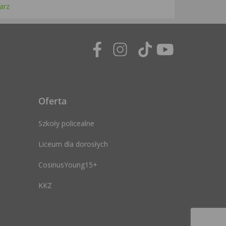
arz
Oferta
Szkoły policealne
Liceum dla dorosłych
CosinusYoung15+
KKZ