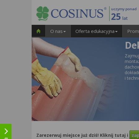
uczymy ponad
25
lat
O nas
Oferta edukacyjna
Prom
De
Zajmu
monta
dachow
dokład
i techn
Zarezerwuj miejsce już dziś! Kliknij tutaj i
zap