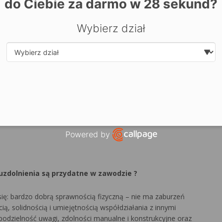
odzie dekarza?
do Ciebie za darmo w
28
sekund?
Wybierz dział
okryć dachowych, obróbek dekarskich i blacharskich oraz
, świetlików i urządzeń do pozyskiwania energii
Select department
 dekarskich i blacharskich, odwodnień połaci dachowych,
ryć dachowych
Powered by
Open link in new window
h
 uzdolnienia są przydatne w zawodzie ?
ę: bardzo dobrą sprawnością fizyczną – nie ma zaburzeń
, solidnością i umiejętnością współdziałania z innymi
podzielność uwagi, zdolności manualne i konstrukcyjne oraz