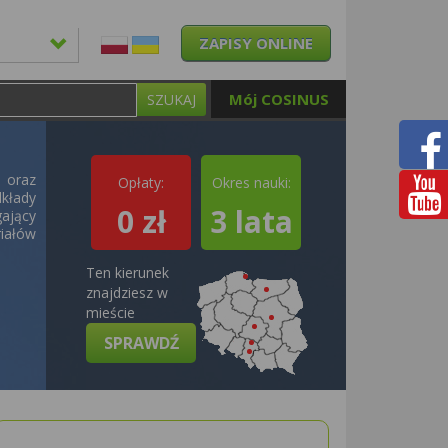
ZAPISY ONLINE
Mój COSINUS
SZUKAJ
 oraz
Opłaty:
Okres nauki:
kłady
0 zł
3 lata
ający
riałów
Ten kierunek
znajdziesz w
mieście
SPRAWDŹ