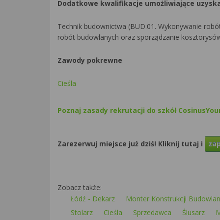
Dodatkowe kwalifikacje umożliwiające uzys
Technik budownictwa (BUD.01. Wykonywanie robót zb
robót budowlanych oraz sporządzanie kosztorysó
Zawody pokrewne
Cieśla
Poznaj zasady rekrutacji do szkół CosinusYo
Zarezerwuj miejsce już dziś! Kliknij tutaj i
zap
Zobacz także:
Łódź - Dekarz
Monter Konstrukcji Budowla
Stolarz
Cieśla
Sprzedawca
Ślusarz
M