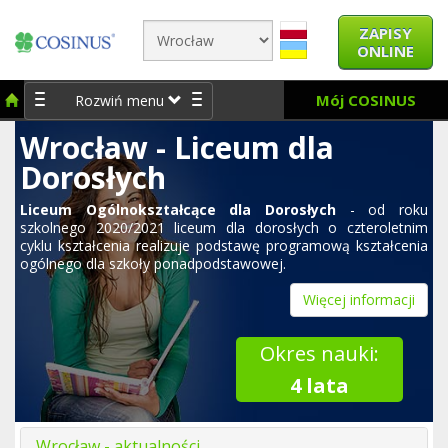
ZAPISY
ONLINE
Mój COSINUS
Rozwiń menu
Wrocław - Liceum dla
Dorosłych
Liceum Ogólnokształcące dla Dorosłych
- od roku
szkolnego 2020/2021 liceum dla dorosłych
o czteroletnim
cyklu kształcenia realizuje podstawę programową kształcenia
ogólnego dla szkoły ponadpodstawowej.
Więcej informacji
Okres nauki:
4 lata
Wrocław - aktualności