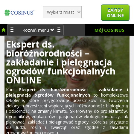
ZAPISY
ONLINE
Mój COSINUS
Rozwiń menu
Ekspert ds.
bioróżnorodności –
zakładanie i pielęgnacja
ogrodów funkcjonalnych
ONLINE
Kurs
Ekspert ds. bioróżnorodności – zakładanie i
pielęgnacja ogrodów funkcjonalnych
to kompleksowe
szkolenie, które przygotowuje uczestników do tworzenia
zielonych przestrzeni wspierających różnorodność biologiczną
i odporność na zmiany klimatu. Skierowany do projektantów,
ogrodników, edukatorów i pasjonatów ekologii, kurs uczy, jak
planować, zakładać i pielęgnować ogrody, które są przyjazne
dla ludzi, roślin i zwierząt oraz zgodne z zasadami
zrównoważonego rozwoju.