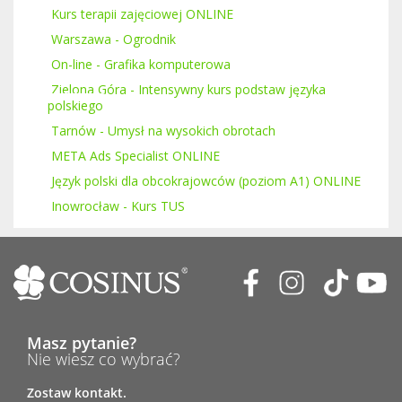
Kurs terapii zajęciowej ONLINE
Warszawa - Ogrodnik
On-line - Grafika komputerowa
Zielona Góra - Intensywny kurs podstaw języka
polskiego
Tarnów - Umysł na wysokich obrotach
META Ads Specialist ONLINE
Język polski dla obcokrajowców (poziom A1) ONLINE
Inowrocław - Kurs TUS
Masz pytanie?
Nie wiesz co wybrać?
Zostaw kontakt.