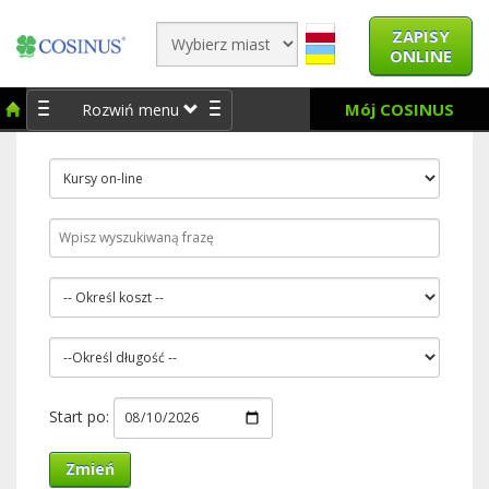
ZAPISY
ONLINE
Mój COSINUS
Rozwiń menu
Start po:
Zmień