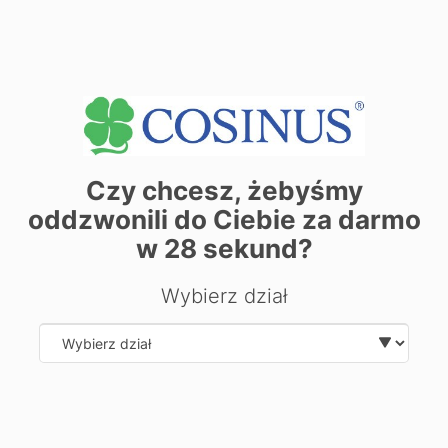
MURAL
Czy chcesz, żebyśmy
oddzwonili do Ciebie za darmo
w
28
sekund?
Wybierz dział
PROJEKTOWANIE GRAFICZNE
Select department