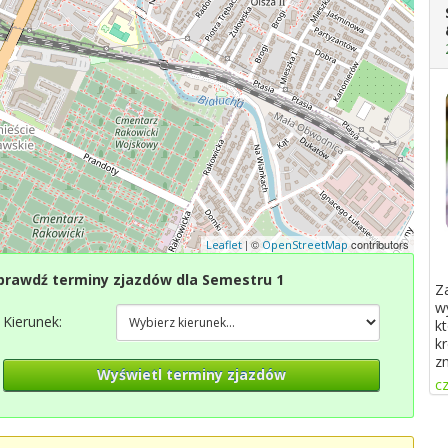
| ©
contributors
Leaflet
OpenStreetMap
prawdź terminy zjazdów dla Semestru 1
Z
w
Kierunek:
k
k
z
Wyświetl terminy zjazdów
cz