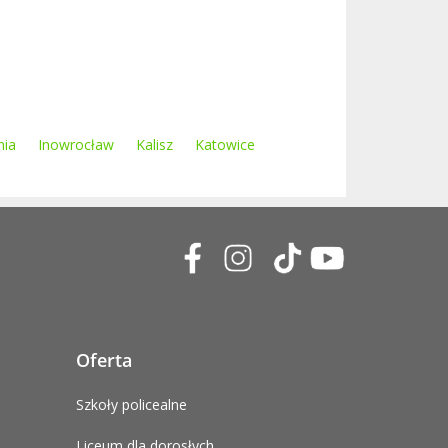
nia
Inowrocław
Kalisz
Katowice
Oferta
Szkoły policealne
Liceum dla dorosłych