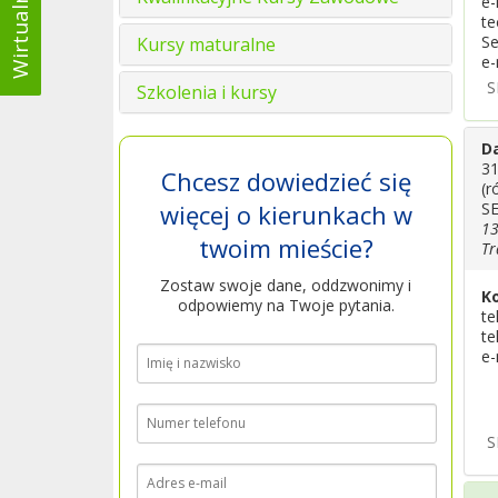
e-
te
Se
Kursy maturalne
e-
S
Szkolenia i kursy
D
31
Chcesz dowiedzieć się
(r
więcej o kierunkach w
S
13
twoim mieście?
Tr
Zostaw swoje dane, oddzwonimy i
K
odpowiemy na Twoje pytania.
te
te
e-
S