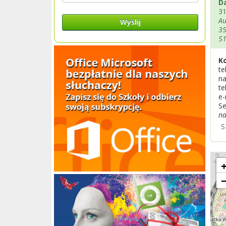
D
31
Au
Wyślij
35
5
K
te
n
te
e-
Se
n
S