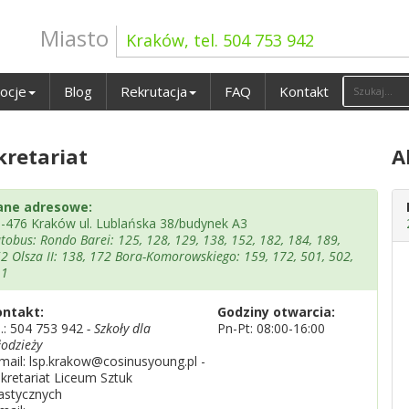
Miasto
Kraków, tel. 504 753 942
ocje
Blog
Rekrutacja
FAQ
Kontakt
kretariat
A
ane adresowe:
-476 Kraków ul. Lublańska 38/budynek A3
tobus: Rondo Barei: 125, 128, 129, 138, 152, 182, 184, 189,
2 Olsza II: 138, 172 Bora-Komorowskiego: 159, 172, 501, 502,
11
ontakt:
Godziny otwarcia:
l.:
504 753 942
- Szkoły dla
Pn-Pt: 08:00-16:00
odzieży
mail: lsp.krakow@cosinusyoung.pl -
kretariat Liceum Sztuk
astycznych