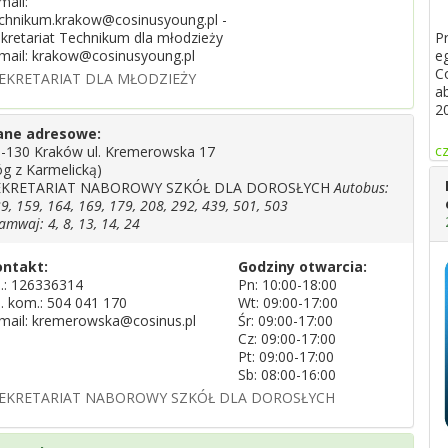
mail:
chnikum.krakow@cosinusyoung.pl -
P
kretariat Technikum dla młodzieży
e
mail: krakow@cosinusyoung.pl
C
EKRETARIAT DLA MŁODZIEŻY
a
2
ane adresowe:
cz
-130 Kraków ul. Kremerowska 17
óg z Karmelicką)
EKRETARIAT NABOROWY SZKÓŁ DLA DOROSŁYCH
Autobus:
9, 159, 164, 169, 179, 208, 292, 439, 501, 503
amwaj: 4, 8, 13, 14, 24
ontakt:
Godziny otwarcia:
l.:
126336314
Pn: 10:00-18:00
l. kom.: 504 041 170
Wt: 09:00-17:00
mail: kremerowska@cosinus.pl
Śr: 09:00-17:00
Cz: 09:00-17:00
Pt: 09:00-17:00
Sb: 08:00-16:00
EKRETARIAT NABOROWY SZKÓŁ DLA DOROSŁYCH