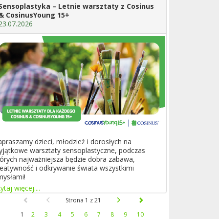
Sensoplastyka – Letnie warsztaty z Cosinus
& CosinusYoung 15+
23.07.2026
apraszamy dzieci, młodzież i dorosłych na
yjątkowe warsztaty sensoplastyczne, podczas
tórych najważniejsza będzie dobra zabawa,
reatywność i odkrywanie świata wszystkimi
mysłami!
ytaj więcej....
Strona 1 z 21
1
2
3
4
5
6
7
8
9
10