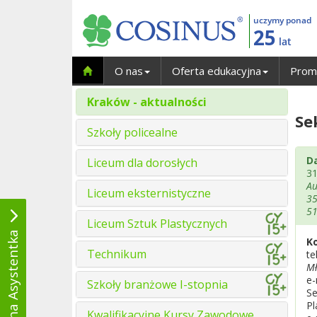
uczymy ponad
25
lat
O nas
Oferta edukacyjna
Prom
Kraków - aktualności
Se
Szkoły policealne
D
Liceum dla dorosłych
31
Au
Liceum eksternistyczne
35
5
Liceum Sztuk Plastycznych
Wirtualna Asystentka
K
Technikum
te
Mł
e-
Szkoły branżowe I-stopnia
Se
Pl
Kwalifikacyjne Kursy Zawodowe