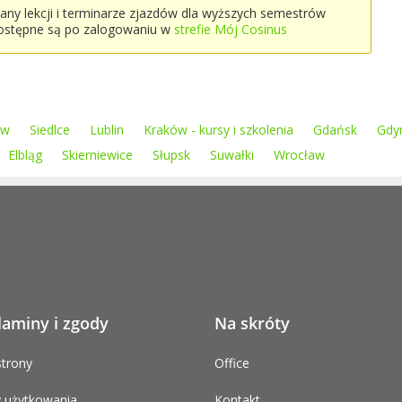
lany lekcji i terminarze zjazdów dla wyższych semestrów
ostępne są po zalogowaniu w
strefie Mój Cosinus
ów
Siedlce
Lublin
Kraków - kursy i szkolenia
Gdańsk
Gdy
Elbląg
Skierniewice
Słupsk
Suwałki
Wrocław
laminy i zgody
Na skróty
trony
Office
 użytkowania
Kontakt