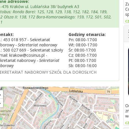
ane adresowe:
Z
-476 Kraków ul. Lublańska 38/ budynek A3
C
tobus: Rondo Barei: 125, 128, 129, 138, 152, 182, 184, 189,
s
2 Olsza II: 138, 172 Bora-Komorowskiego: 159, 172, 501, 502,
cz
11
ontakt:
Godziny otwarcia:
l.:
453 018 957 - Sekretariat
Pn: 08:00-17:00
aborowy
- Sekretariat naborowy
Wt: 08:00-17:00
l.:
500 027 669 - Sekretariat szkoły
Śr: 08:00-17:00
mail: krakow@cosinus.pl -
Cz: 08:00-17:00
kretariat naborowy
- Sekretariat
Pt: 08:00-17:00
aborowy
Sb: 08:00-16:00
EKRETARIAT NABOROWY SZKÓŁ DLA DOROSŁYCH
+
−
O
z
w
cz