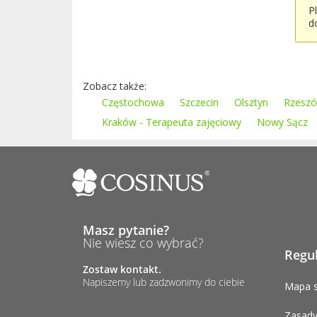
P
d
Zobacz także:
Częstochowa
Szczecin
Olsztyn
Rzesz
Kraków - Terapeuta zajęciowy
Nowy Sącz
Masz pytanie?
Nie wiesz co wybrać?
Regu
Zostaw kontakt.
Napiszemy lub zadzwonimy do ciebie
Mapa s
Zasady