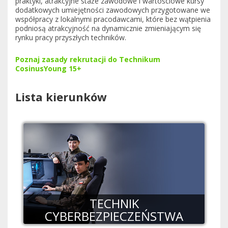
praktyki, atrakcyjne staże zawodowe i wartościowe kursy
dodatkowych umiejętności zawodowych przygotowane we
współpracy z lokalnymi pracodawcami, które bez wątpienia
podniosą atrakcyjność na dynamicznie zmieniającym się
rynku pracy przyszłych techników.
Poznaj zasady rekrutacji do Technikum
CosinusYoung 15+
Lista kierunków
TECHNIK
CYBERBEZPIECZEŃSTWA