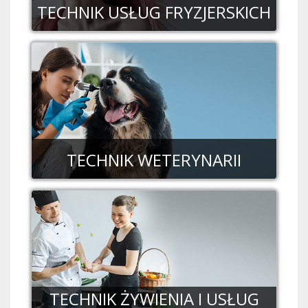
TECHNIK USŁUG FRYZJERSKICH
TECHNIK WETERYNARII
TECHNIK ŻYWIENIA I USŁUG